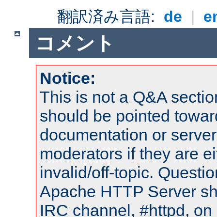
翻訳済み言語:
de
|
e
コメント
Notice:
This is not a Q&A sect
should be pointed towar
documentation or serve
moderators if they are 
invalid/off-topic. Quest
Apache HTTP Server shou
IRC channel, #httpd, on 