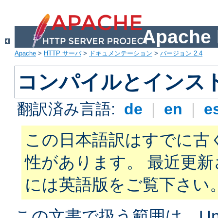
Apach
Apache
>
HTTP サーバ
>
ドキュメンテーション
>
バージョン 2.4
コンパイルとインス
翻訳済み言語:
de
|
en
|
e
この日本語訳はすでに古
性があります。 最近更
には英語版をご覧下さい
この文書で扱う範囲は、Unix