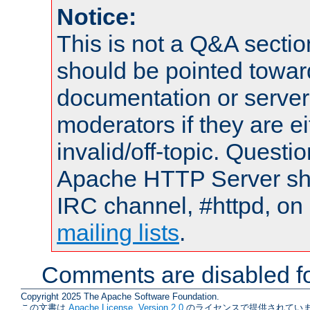
Notice:
This is not a Q&A sect
should be pointed towar
documentation or serve
moderators if they are 
invalid/off-topic. Quest
Apache HTTP Server shou
IRC channel, #httpd, on 
mailing lists
.
Comments are disabled fo
Copyright 2025 The Apache Software Foundation.
この文書は
Apache License, Version 2.0
のライセンスで提供されていま