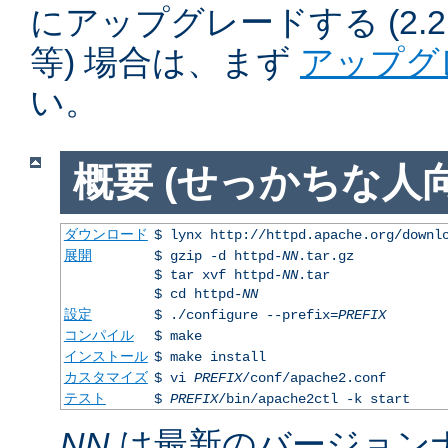
にアップグレードする (2.2.50
等) 場合は、まず
アップグ
い。
概要 (せっかちな人向
ダウンロード
$ lynx http://httpd.apache.org/downl
展開
$ gzip -d httpd-
NN
.tar.gz
$ tar xvf httpd-
NN
.tar
$ cd httpd-
NN
設定
$ ./configure --prefix=
PREFIX
コンパイル
$ make
インストール
$ make install
カスタマイズ
$ vi
PREFIX
/conf/apache2.conf
テスト
$
PREFIX
/bin/apache2ctl -k start
NN
は最新のバージョン