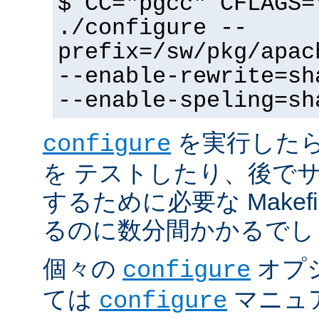
$ CC="pgcc" CFLAGS=
./configure --
prefix=/sw/pkg/apac
--enable-rewrite=sh
--enable-speling=sh
を実行した
configure
を テストしたり、後で
するために必要な Makef
るのに数分間かかるでし
個々の
オプ
configure
ては
マニュ
configure