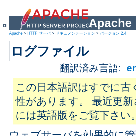
Apach
Apache
>
HTTP サーバ
>
ドキュメンテーション
>
バージョン 2.4
ログファイル
翻訳済み言語:
e
この日本語訳はすでに古
性があります。 最近更
には英語版をご覧下さい
ウェブサーバを効果的に管