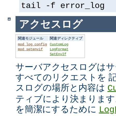
tail -f error_log
アクセスログ
関連モジュール
関連ディレクティブ
mod_log_config
CustomLog
mod_setenvif
LogFormat
SetEnvIf
サーバアクセスログはサ
すべてのリクエストを 
スログの場所と内容は
C
ティブにより決まります
を簡潔にするために
Log