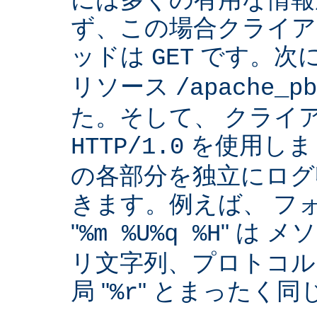
ず、この場合クライア
ッドは
です。次
GET
リソース
/apache_pb
た。そして、 クライ
を使用しま
HTTP/1.0
の各部分を独立にログ
きます。例えば、 フ
"
" は 
%m %U%q %H
リ文字列、プロトコル
局 "
" とまったく
%r