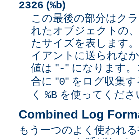
(
)
2326
%b
この最後の部分はクラ
れたオブジェクトの、
たサイズを表します
イアントに送られなか
値は "
" になります
-
合に "
" をログ収集
0
く
を使ってくださ
%B
Combined Log Form
もう一つのよく使われる書式