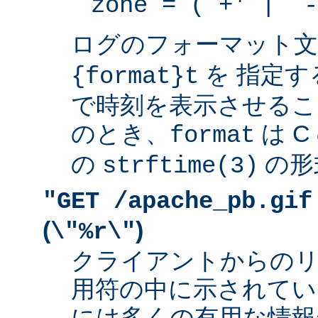
zone = (`+' | `-
ログのフォーマット
を 指定す
{format}t
で時刻を表示させるこ
のとき、
は 
format
の
の形
strftime(3)
"GET /apache_pb.gif
(
)
\"%r\"
クライアントからの
用符の中に示されてい
には多くの有用な情報