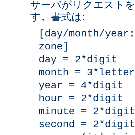
サーバがリクエストを
す。書式は:
[day/month/year:
zone]
day = 2*digit
month = 3*letter
year = 4*digit
hour = 2*digit
minute = 2*digit
second = 2*digit