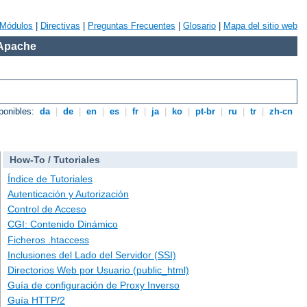
Módulos
|
Directivas
|
Preguntas Frecuentes
|
Glosario
|
Mapa del sitio web
 Apache
ponibles:
da
|
de
|
en
|
es
|
fr
|
ja
|
ko
|
pt-br
|
ru
|
tr
|
zh-cn
How-To / Tutoriales
Índice de Tutoriales
Autenticación y Autorización
Control de Acceso
CGI: Contenido Dinámico
Ficheros .htaccess
Inclusiones del Lado del Servidor (SSI)
Directorios Web por Usuario (public_html)
Guía de configuración de Proxy Inverso
Guía HTTP/2