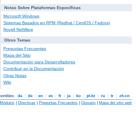
Notas Sobre Plataformas Específicas
Microsoft Windows
Sistemas Basados en RPM (Redhat / CentOS / Fedora)
Novell NetWare
Otros Temas
Preguntas Frecuentes
Mapa del Sitio
Documentación para Desarrolladores
Contribuir en la Documentación
Otras Notas
Wiki
ponibles:
da
|
de
|
en
|
es
|
fr
|
ja
|
ko
|
pt-br
|
ru
|
tr
|
zh-cn
Módulos
|
Directivas
|
Preguntas Frecuentes
|
Glosario
|
Mapa del sitio web