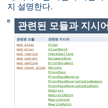
지 설명한다.
관련된 모듈과 지시
관련된 모듈
관련된 지시어
mod_alias
Alias
mod_proxy
AliasMatch
mod_rewrite
CheckSpelling
mod_userdir
DocumentRoot
mod_speling
ErrorDocument
mod_vhost_alias
Options
ProxyPass
ProxyPassReverse
ProxyPassReverseCookieDomain
ProxyPassReverseCookiePath
Redirect
RedirectMatch
RewriteCond
RewriteMatch