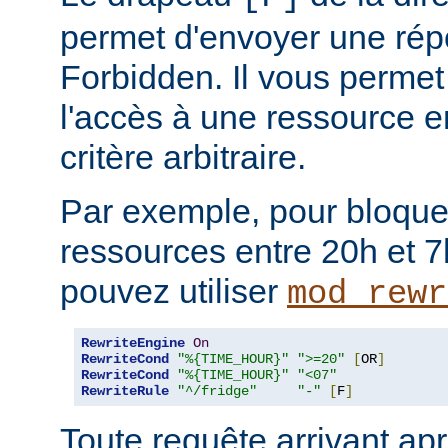
permet d'envoyer une rép
Forbidden. Il vous permet 
l'accès à une ressource e
critère arbitraire.
Par exemple, pour bloque
ressources entre 20h et 7
pouvez utiliser
mod_rewr
RewriteEngine
On
RewriteCond
"%{TIME_HOUR}"
">=20"
[
OR
]
RewriteCond
"%{TIME_HOUR}"
"<07"
RewriteRule
"^/fridge"
"-"
[
F
]
Toute requête arrivant ap