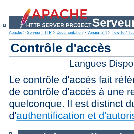
Serveu
Apache
>
Serveur HTTP
>
Documentation
>
Version 2.4
>
How-To / Tut
Contrôle d'accès
Langues Dispo
Le contrôle d'accès fait réf
de contrôle d'accès à une 
quelconque. Il est distinct 
d'
authentification et d'autori