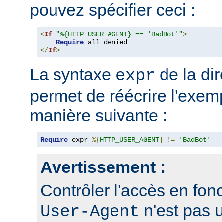
pouvez spécifier ceci :
<
If
"%{HTTP_USER_AGENT} == 'BadBot'"
>
Require
</
If
>
La syntaxe
de la di
expr
permet de réécrire l'exem
manière suivante :
Require
 expr 
%{
HTTP_USER_AGENT
}
!=
'BadBot'
Avertissement :
Contrôler l'accès en fonc
n'est pas 
User-Agent