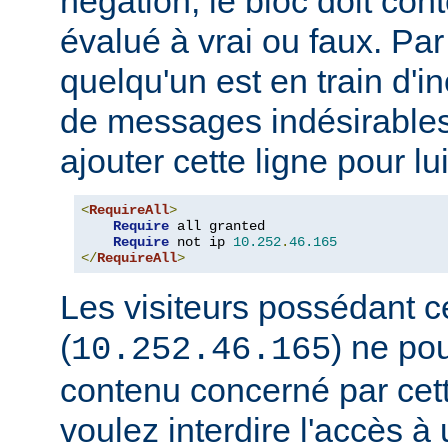
négation, le bloc doit con
évalué à vrai ou faux. Par
quelqu'un est en train d'i
de messages indésirable
ajouter cette ligne pour lui
<
RequireAll
>
Require
 all granted

Require
 not ip 
10.252
.
46.165
</
RequireAll
>
Les visiteurs possédant c
(
) ne pou
10.252.46.165
contenu concerné par cett
voulez interdire l'accès 