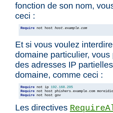
fonction de son nom, vou
ceci :
Require
 not host 
host
.
example
.
com
Et si vous voulez interdire
domaine particulier, vous
des adresses IP partiell
domaine, comme ceci :
Require
 not ip 
192.168
.
205
Require
 not host phishers
.
example
.
com moreidi
Require
 not host gov
Les directives
RequireA