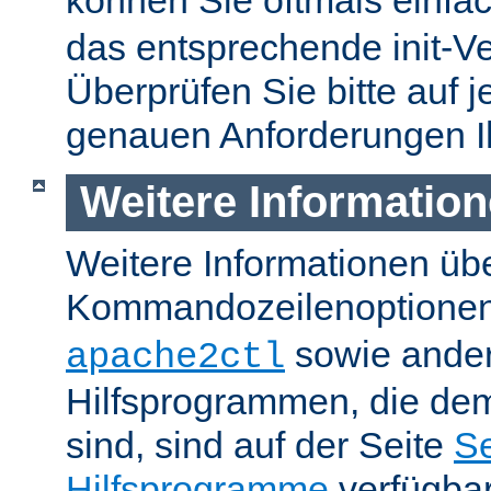
können Sie oftmals einfa
das entsprechende init-Ve
Überprüfen Sie bitte auf j
genauen Anforderungen I
Weitere Informatio
Weitere Informationen üb
Kommandozeilenoptione
sowie ande
apache2ctl
Hilfsprogrammen, die dem
sind, sind auf der Seite
Se
Hilfsprogramme
verfügbar.