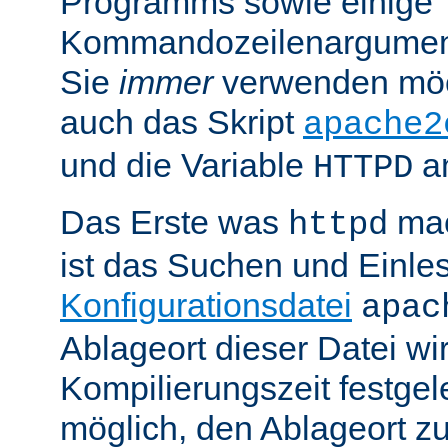
Programms sowie einige
Kommandozeilenargument
Sie
immer
verwenden möc
auch das Skript
apache2
und die Variable
am
HTTPD
Das Erste was
mac
httpd
ist das Suchen und Einle
Konfigurationsdatei
apac
Ablageort dieser Datei wi
Kompilierungszeit festgele
möglich, den Ablageort zu